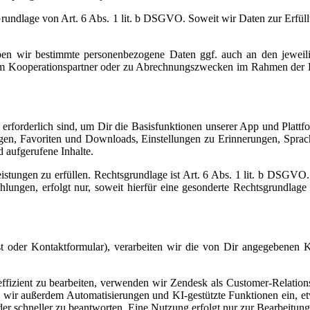
 Grundlage von Art. 6 Abs. 1 lit. b DSGVO. Soweit wir Daten zur Erfül
ben wir bestimmte personenbezogene Daten ggf. auch an den jeweilig
dem Kooperationspartner oder zu Abrechnungszwecken im Rahmen der Ko
 erforderlich sind, um Dir die Basisfunktionen unserer App und Plattf
ungen, Favoriten und Downloads, Einstellungen zu Erinnerungen, Spra
d aufgerufene Inhalte.
 Leistungen zu erfüllen. Rechtsgrundlage ist Art. 6 Abs. 1 lit. b DSG
ngen, erfolgt nur, soweit hierfür eine gesonderte Rechtsgrundlage b
ost oder Kontaktformular), verarbeiten wir die von Dir angegebenen 
fizient zu bearbeiten, verwenden wir Zendesk als Customer-Relatio
en wir außerdem Automatisierungen und KI-gestützte Funktionen ein, e
 oder schneller zu beantworten. Eine Nutzung erfolgt nur zur Bearbeit