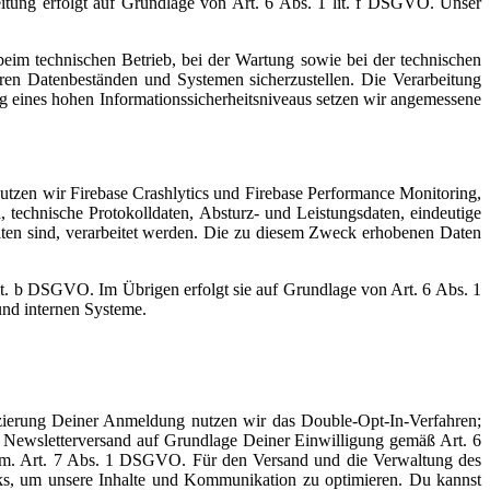
beitung erfolgt auf Grundlage von Art. 6 Abs. 1 lit. f DSGVO. Unser
m technischen Betrieb, bei der Wartung sowie bei der technischen
ren Datenbeständen und Systemen sicherzustellen. Die Verarbeitung
g eines hohen Informationssicherheitsniveaus setzen wir angemessene
tzen wir Firebase Crashlytics und Firebase Performance Monitoring,
echnische Protokolldaten, Absturz- und Leistungsdaten, eindeutige
ten sind, verarbeitet werden. Die zu diesem Zweck erhobenen Daten
1 lit. b DSGVO. Im Übrigen erfolgt sie auf Grundlage von Art. 6 Abs. 1
und internen Systeme.
zierung Deiner Anmeldung nutzen wir das Double-Opt-In-Verfahren;
n Newsletterversand auf Grundlage Deiner Einwilligung gemäß Art. 6
. m. Art. 7 Abs. 1 DSGVO. Für den Versand und die Verwaltung des
cks, um unsere Inhalte und Kommunikation zu optimieren. Du kannst