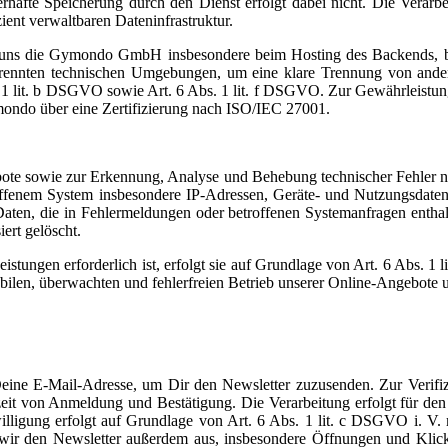
erhafte Speicherung durch den Dienst erfolgt dabei nicht. Die Verar
izient verwaltbaren Dateninfrastruktur.
uns die Gymondo GmbH insbesondere beim Hosting des Backends, bei
etrennten technischen Umgebungen, um eine klare Trennung von ande
s. 1 lit. b DSGVO sowie Art. 6 Abs. 1 lit. f DSGVO. Zur Gewährleistun
ondo über eine Zertifizierung nach ISO/IEC 27001.
bote sowie zur Erkennung, Analyse und Behebung technischer Fehler nu
enem System insbesondere IP-Adressen, Geräte- und Nutzungsdaten, t
aten, die in Fehlermeldungen oder betroffenen Systemanfragen enthal
ert gelöscht.
Leistungen erforderlich ist, erfolgt sie auf Grundlage von Art. 6 Abs. 
stabilen, überwachten und fehlerfreien Betrieb unserer Online-Angebote 
Deine E-Mail-Adresse, um Dir den Newsletter zuzusenden. Zur Verifi
zeit von Anmeldung und Bestätigung. Die Verarbeitung erfolgt für de
lligung erfolgt auf Grundlage von Art. 6 Abs. 1 lit. c DSGVO i. V
n wir den Newsletter außerdem aus, insbesondere Öffnungen und Kli