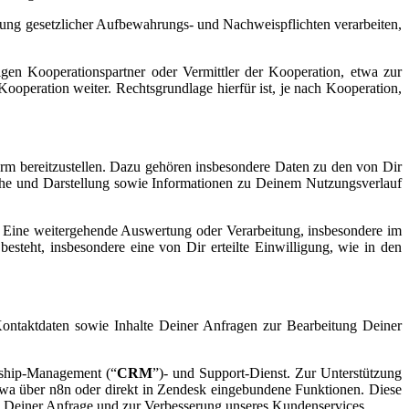
lung gesetzlicher Aufbewahrungs- und Nachweispflichten verarbeiten,
en Kooperationspartner oder Vermittler der Kooperation, etwa zur
operation weiter. Rechtsgrundlage hierfür ist, je nach Kooperation,
orm bereitzustellen. Dazu gehören insbesondere Daten zu den von Dir
che und Darstellung sowie Informationen zu Deinem Nutzungsverlauf
VO. Eine weitergehende Auswertung oder Verarbeitung, insbesondere im
esteht, insbesondere eine von Dir erteilte Einwilligung, wie in den
Kontaktdaten sowie Inhalte Deiner Anfragen zur Bearbeitung Deiner
nship-Management (“
CRM
”)- und Support-Dienst. Zur Unterstützung
twa über n8n oder direkt in Zendesk eingebundene Funktionen. Diese
ung Deiner Anfrage und zur Verbesserung unseres Kundenservices.