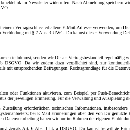
 Abmeldelink im Newsletter widerrufen. Nach Abmeldung speichern wir
DSGVO.
t einem Vertragsschluss erhaltene E-Mail-Adresse verwenden, um Dich
 in Verbindung mit § 7 Abs. 3 UWG. Du kannst dieser Verwendung Deine
rsen teilnimmst, senden wir Dir als Vertragsbestandteil regelmäßig w
 b DSGVO. Da wir zudem dazu verpflichtet sind, zur kontinuierli
ls mit entsprechenden Befragungen. Rechtsgrundlage für die Datenverarb
lten oder Funktionen aktivieren, zum Beispiel per Push-Benachrich
atus der jeweiligen Erinnerung. Für die Verwaltung und Ausspielung die
ie Zustellung erforderlichen technischen Informationen, insbeson
bssystemanbieters; bei E-Mail-Erinnerungen über den von Dir genutzt
ren Datenverarbeitung haben wir nur im Rahmen der eigenen Einbindun
gung gemäß Art. 6 Abs. 1 lit. a DSGVO. Du kannst freiwillige Erinne