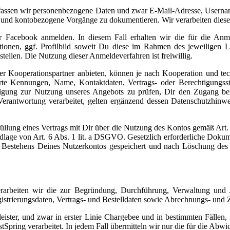
 erfassen wir personenbezogene Daten und zwar E-Mail-Adresse, User
 und kontobezogene Vorgänge zu dokumentieren. Wir verarbeiten dies
 Facebook anmelden. In diesem Fall erhalten wir die für die Anm
ionen, ggf. Profilbild soweit Du diese im Rahmen des jeweiligen Lo
tellen. Die Nutzung dieser Anmeldeverfahren ist freiwillig.
 Kooperationspartner anbieten, können je nach Kooperation und tec
te Kennungen, Name, Kontaktdaten, Vertrags- oder Berechtigungsstat
gung zur Nutzung unseres Angebots zu prüfen, Dir den Zugang bere
Verantwortung verarbeitet, gelten ergänzend dessen Datenschutzhinwe
üllung eines Vertrags mit Dir über die Nutzung des Kontos gemäß Art.
ndlage von Art. 6 Abs. 1 lit. a DSGVO. Gesetzlich erforderliche Doku
estehens Deines Nutzerkontos gespeichert und nach Löschung des K
rarbeiten wir die zur Begründung, Durchführung, Verwaltung und 
istrierungsdaten, Vertrags- und Bestelldaten sowie Abrechnungs- und
leister, und zwar in erster Linie Chargebee und in bestimmten Fäll
Spring verarbeitet. In jedem Fall übermitteln wir nur die für die Abwi