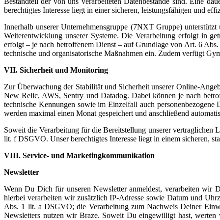
Bestandteil der von uns verarbeiteten Datenbestände sind. Eine dau
berechtigtes Interesse liegt in einer sicheren, leistungsfähigen und eff
Innerhalb unserer Unternehmensgruppe (7NXT Gruppe) unterstützt 
Weiterentwicklung unserer Systeme. Die Verarbeitung erfolgt in g
erfolgt – je nach betroffenem Dienst – auf Grundlage von Art. 6 Ab
technische und organisatorische Maßnahmen ein. Zudem verfügt Gym
VII. Sicherheit und Monitoring
Zur Überwachung der Stabilität und Sicherheit unserer Online-Ange
New Relic, AWS, Sentry und Datadog. Dabei können je nach betroff
technische Kennungen sowie im Einzelfall auch personenbezogene D
werden maximal einen Monat gespeichert und anschließend automatisi
Soweit die Verarbeitung für die Bereitstellung unserer vertraglichen 
lit. f DSGVO. Unser berechtigtes Interesse liegt in einem sicheren, 
VIII. Service- und Marketingkommunikation
Newsletter
Wenn Du Dich für unseren Newsletter anmeldest, verarbeiten wir 
hierbei verarbeiten wir zusätzlich IP-Adresse sowie Datum und Uhr
Abs. 1 lit. a DSGVO; die Verarbeitung zum Nachweis Deiner Einwi
Newsletters nutzen wir Braze. Soweit Du eingewilligt hast, werte