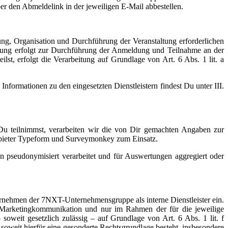
er den Abmeldelink in der jeweiligen E-Mail abbestellen.
ng, Organisation und Durchführung der Veranstaltung erforderlichen
tung erfolgt zur Durchführung der Anmeldung und Teilnahme an der
st, erfolgt die Verarbeitung auf Grundlage von Art. 6 Abs. 1 lit. a
formationen zu den eingesetzten Dienstleistern findest Du unter III.
u teilnimmst, verarbeiten wir die von Dir gemachten Angaben zur
bieter Typeform und Surveymonkey zum Einsatz.
 pseudonymisiert verarbeitet und für Auswertungen aggregiert oder
ehmen der 7NXT-Unternehmensgruppe als interne Dienstleister ein.
n Marketingkommunikation und nur im Rahmen der für die jeweilige
weit gesetzlich zulässig – auf Grundlage von Art. 6 Abs. 1 lit. f
it hierfür eine gesonderte Rechtsgrundlage besteht, insbesondere