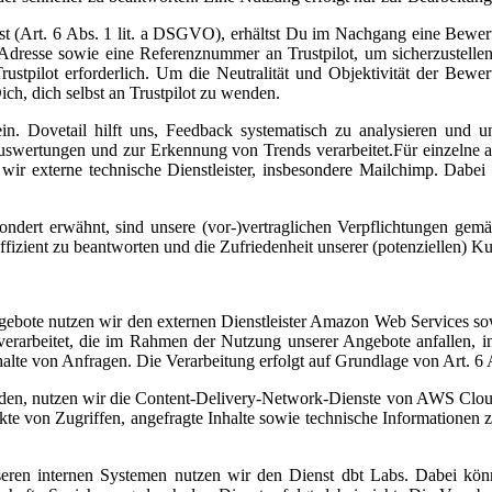
t (Art. 6 Abs. 1 lit. a DSGVO), erhältst Du im Nachgang eine Bewertu
Adresse sowie eine Referenznummer an Trustpilot, um sicherzustell
stpilot erforderlich. Um die Neutralität und Objektivität der Bewe
ch, dich selbst an Trustpilot zu wenden.
. Dovetail hilft uns, Feedback systematisch zu analysieren und un
 Auswertungen und zur Erkennung von Trends verarbeitet.Für einzelne au
wir externe technische Dienstleister, insbesondere Mailchimp. Dabei
ondert erwähnt, sind unsere (vor-)vertraglichen Verpflichtungen gem
fizient zu beantworten und die Zufriedenheit unserer (potenziellen) 
ngebote nutzen wir den externen Dienstleister Amazon Web Services so
rarbeitet, die im Rahmen der Nutzung unserer Angebote anfallen, in
alte von Anfragen. Die Verarbeitung erfolgt auf Grundlage von Art. 6
erden, nutzen wir die Content-Delivery-Network-Dienste von AWS Clo
kte von Zugriffen, angefragte Inhalte sowie technische Informatione
seren internen Systemen nutzen wir den Dienst dbt Labs. Dabei kön