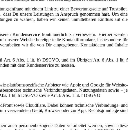
ngsanfrage mit einem Link zu einer Bewertungsseite auf Trustpilot.
en, dass Du unsere Leistungen in Anspruch genommen hast. Um eine
rtungen zu wahren, haben wir keinen unmittelbaren Einfluss auf die
seren Kundenservice kontinuierlich zu verbessern. Hierbei werden
f unserer Website bereitgestellte Kontaktformulare, insbesondere für
 verarbeiten wir die von Dir eingegebenen Kontaktdaten und Inhalte
äß Art. 6 Abs. 1 lit. b) DSGVO, und im Übrigen Art. 6 Abs. 1 lit. f
Kunden mit dem Kundenservice zu messen.
wie plattformspezifische Anbieter wie Apple und Google für Website-
sbesondere technische Verbindungsdaten, Nutzungsdaten sowie – je
 Abs. 1 lit. b DSGVO sowie Art. 6 Abs. 1 lit. f DSGVO.
udFront sowie Cloudflare. Dabei können technische Verbindungs- und
n zum verwendeten Gerät, Browser oder zur App. Rechtsgrundlage sind
nen auch personenbezogene Daten verarbeitet werden, soweit diese