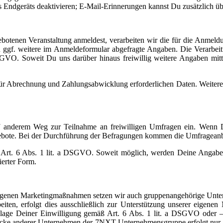
 Endgeräts deaktivieren; E-Mail-Erinnerungen kannst Du zusätzlich üb
tenen Veranstaltung anmeldest, verarbeiten wir die für die Anmeldu
ggf. weitere im Anmeldeformular abgefragte Angaben. Die Verarbei
GVO. Soweit Du uns darüber hinaus freiwillig weitere Angaben mitteil
für Abrechnung und Zahlungsabwicklung erforderlichen Daten. Weitere In
uf anderem Weg zur Teilnahme an freiwilligen Umfragen ein. Wenn D
gebote. Bei der Durchführung der Befragungen kommen die Umfragean
 Art. 6 Abs. 1 lit. a DSGVO. Soweit möglich, werden Deine Angaben
ierter Form.
igenen Marketingmaßnahmen setzen wir auch gruppenangehörige Untern
iten, erfolgt dies ausschließlich zur Unterstützung unserer eigene
ge Deiner Einwilligung gemäß Art. 6 Abs. 1 lit. a DSGVO oder – so
 anderer Unternehmen der 7NXT-Unternehmensgruppe erfolgt nur, sowe