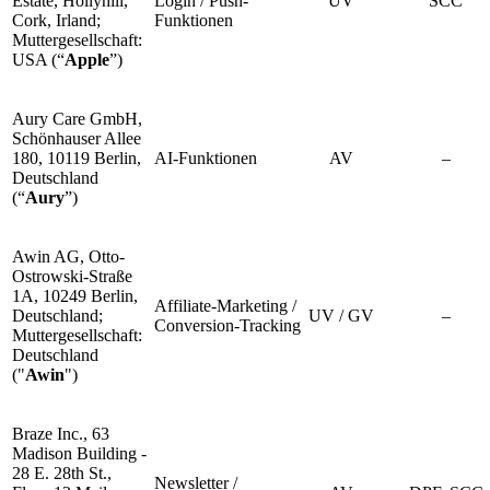
Estate, Hollyhill,
Login / Push-
UV
SCC
Cork, Irland;
Funktionen
Muttergesellschaft:
USA (“
Apple
”)
Aury Care GmbH,
Schönhauser Allee
180, 10119 Berlin,
AI-Funktionen
AV
–
Deutschland
(“
Aury
”)
Awin AG, Otto-
Ostrowski-Straße
1A, 10249 Berlin,
Affiliate-Marketing /
Deutschland;
UV / GV
–
Conversion-Tracking
Muttergesellschaft:
Deutschland
("
Awin
")
Braze Inc., 63
Madison Building -
28 E. 28th St.,
Newsletter /