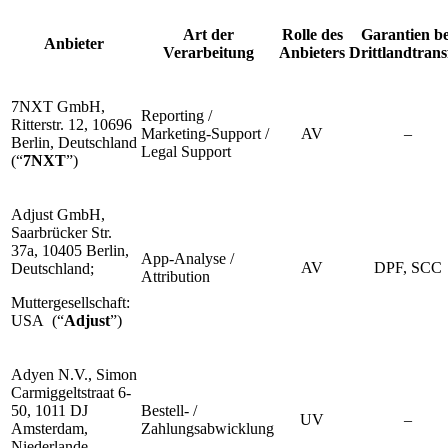
Art der
Rolle des
Garantien be
Anbieter
Verarbeitung
Anbieters
Drittlandtrans
7NXT GmbH,
Reporting /
Ritterstr. 12, 10696
Marketing-Support /
AV
–
Berlin, Deutschland
Legal Support
(“
7NXT
”)
Adjust GmbH,
Saarbrücker Str.
37a, 10405 Berlin,
App-Analyse /
AV
DPF, SCC
Deutschland;
Attribution
Muttergesellschaft:
USA (“
Adjust
”)
Adyen N.V., Simon
Carmiggeltstraat 6-
50, 1011 DJ
Bestell- /
UV
–
Amsterdam,
Zahlungsabwicklung
Niederlande