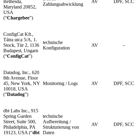
Bethesda,
AV
DPF, SCC
Zahlungsabwicklung
Maryland 20852,
USA
(“
Chargebee
”)
ConfigCat Kft.,
Tátra utca 5/A, 1.
technische
Stock, Tür 2, 1136
AV
–
Konfiguration
Budapest, Ungarn
(“
ConfigCat
”)
Datadog, Inc., 620
8th Avenue, Floor
45, New York, NY
Monitoring / Logs
AV
DPF, SCC
10018, USA
(“
Datadog
”)
dbt Labs Inc., 915
Spring Garden
technische
Street, Suite 500,
Aufbereitung /
AV
DPF, SCC
Philadelphia, PA
Strukturierung von
19123, USA (“
dbt
Daten