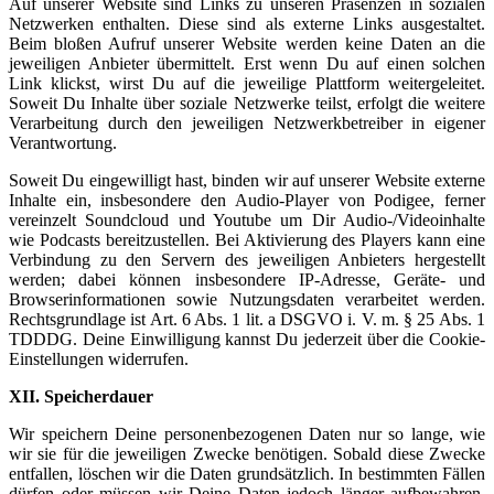
Auf unserer Website sind Links zu unseren Präsenzen in sozialen
Netzwerken enthalten. Diese sind als externe Links ausgestaltet.
Beim bloßen Aufruf unserer Website werden keine Daten an die
jeweiligen Anbieter übermittelt. Erst wenn Du auf einen solchen
Link klickst, wirst Du auf die jeweilige Plattform weitergeleitet.
Soweit Du Inhalte über soziale Netzwerke teilst, erfolgt die weitere
Verarbeitung durch den jeweiligen Netzwerkbetreiber in eigener
Verantwortung.
Soweit Du eingewilligt hast, binden wir auf unserer Website externe
Inhalte ein, insbesondere den Audio-Player von Podigee, ferner
vereinzelt Soundcloud und Youtube um Dir Audio-/Videoinhalte
wie Podcasts bereitzustellen. Bei Aktivierung des Players kann eine
Verbindung zu den Servern des jeweiligen Anbieters hergestellt
werden; dabei können insbesondere IP-Adresse, Geräte- und
Browserinformationen sowie Nutzungsdaten verarbeitet werden.
Rechtsgrundlage ist Art. 6 Abs. 1 lit. a DSGVO i. V. m. § 25 Abs. 1
TDDDG. Deine Einwilligung kannst Du jederzeit über die Cookie-
Einstellungen widerrufen.
XII. Speicherdauer
Wir speichern Deine personenbezogenen Daten nur so lange, wie
wir sie für die jeweiligen Zwecke benötigen. Sobald diese Zwecke
entfallen, löschen wir die Daten grundsätzlich. In bestimmten Fällen
dürfen oder müssen wir Deine Daten jedoch länger aufbewahren.