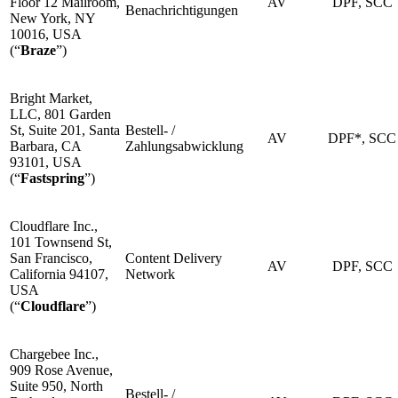
Floor 12 Mailroom,
AV
DPF, SCC
Benachrichtigungen
New York, NY
10016, USA
(“
Braze
”)
Bright Market,
LLC, 801 Garden
St, Suite 201, Santa
Bestell- /
AV
DPF*, SCC
Barbara, CA
Zahlungsabwicklung
93101, USA
(“
Fastspring
”)
Cloudflare Inc.,
101 Townsend St,
San Francisco,
Content Delivery
AV
DPF, SCC
California 94107,
Network
USA
(“
Cloudflare
”)
Chargebee Inc.,
909 Rose Avenue,
Suite 950, North
Bestell- /