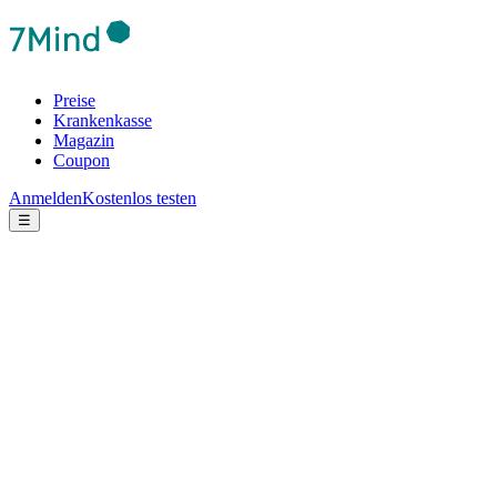
Preise
Krankenkasse
Magazin
Coupon
Anmelden
Kostenlos testen
☰