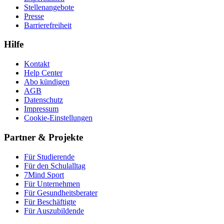
Stellenangebote
Presse
Barrierefreiheit
Hilfe
Kontakt
Help Center
Abo kündigen
AGB
Datenschutz
Impressum
Cookie-Einstellungen
Partner & Projekte
Für Stu­die­rende
Für den Schulalltag
7Mind Sport
Für Unter­neh­men
Für Gesund­heits­be­ra­ter
Für Beschäftigte
Für Auszubildende