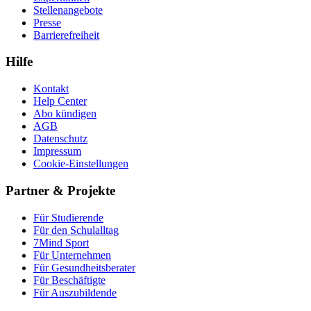
Stellenangebote
Presse
Barrierefreiheit
Hilfe
Kontakt
Help Center
Abo kündigen
AGB
Datenschutz
Impressum
Cookie-Einstellungen
Partner & Projekte
Für Stu­die­rende
Für den Schulalltag
7Mind Sport
Für Unter­neh­men
Für Gesund­heits­be­ra­ter
Für Beschäftigte
Für Auszubildende