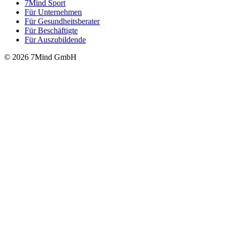
7Mind Sport
Für Unter­neh­men
Für Gesund­heits­be­ra­ter
Für Beschäftigte
Für Auszubildende
© 2026 7Mind GmbH