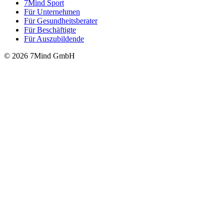
7Mind Sport
Für Unter­neh­men
Für Gesund­heits­be­ra­ter
Für Beschäftigte
Für Auszubildende
© 2026 7Mind GmbH