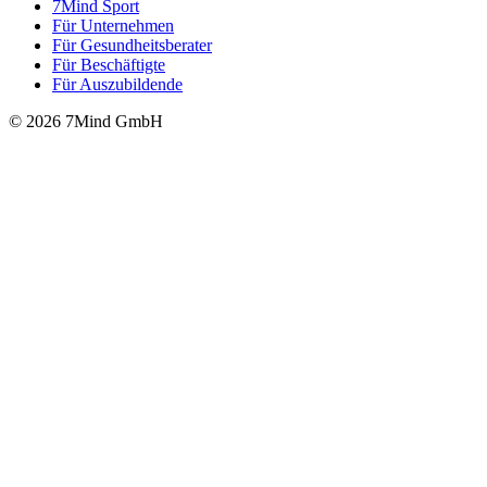
7Mind Sport
Für Unter­neh­men
Für Gesund­heits­be­ra­ter
Für Beschäftigte
Für Auszubildende
© 2026 7Mind GmbH