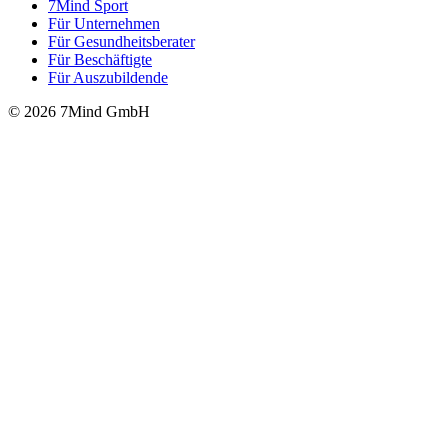
7Mind Sport
Für Unter­neh­men
Für Gesund­heits­be­ra­ter
Für Beschäftigte
Für Auszubildende
© 2026 7Mind GmbH