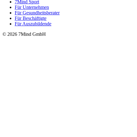
7Mind Sport
Für Unter­neh­men
Für Gesund­heits­be­ra­ter
Für Beschäftigte
Für Auszubildende
© 2026 7Mind GmbH