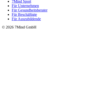
7Mind Sport
Für Unter­neh­men
Für Gesund­heits­be­ra­ter
Für Beschäftigte
Für Auszubildende
© 2026 7Mind GmbH