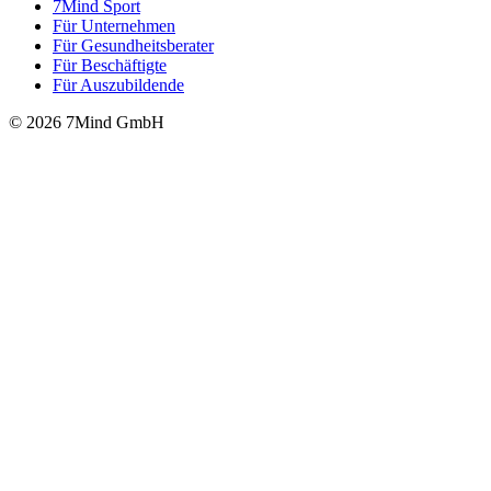
7Mind Sport
Für Unter­neh­men
Für Gesund­heits­be­ra­ter
Für Beschäftigte
Für Auszubildende
© 2026 7Mind GmbH