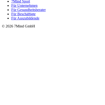
7Mind Sport
Für Unter­neh­men
Für Gesund­heits­be­ra­ter
Für Beschäftigte
Für Auszubildende
© 2026 7Mind GmbH