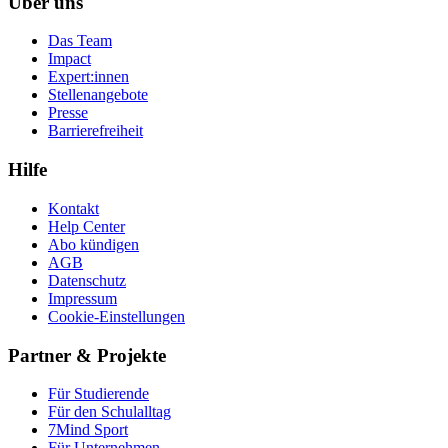
Über uns
Das Team
Impact
Expert:innen
Stellenangebote
Presse
Barrierefreiheit
Hilfe
Kontakt
Help Center
Abo kündigen
AGB
Datenschutz
Impressum
Cookie-Einstellungen
Partner & Projekte
Für Stu­die­rende
Für den Schulalltag
7Mind Sport
Für Unter­neh­men