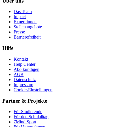
Über uns
Das Team
Impact
Expert:innen
Stellenangebote
Presse
Barrierefreiheit
Hilfe
Kontakt
Help Center
Abo kündigen
AGB
Datenschutz
Impressum
Cookie-Einstellungen
Partner & Projekte
Für Stu­die­rende
Für den Schulalltag
7Mind Sport
Für Unter­neh­men