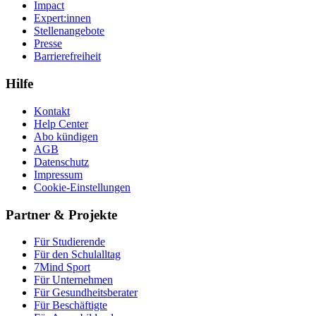
Impact
Expert:innen
Stellenangebote
Presse
Barrierefreiheit
Hilfe
Kontakt
Help Center
Abo kündigen
AGB
Datenschutz
Impressum
Cookie-Einstellungen
Partner & Projekte
Für Stu­die­rende
Für den Schulalltag
7Mind Sport
Für Unter­neh­men
Für Gesund­heits­be­ra­ter
Für Beschäftigte