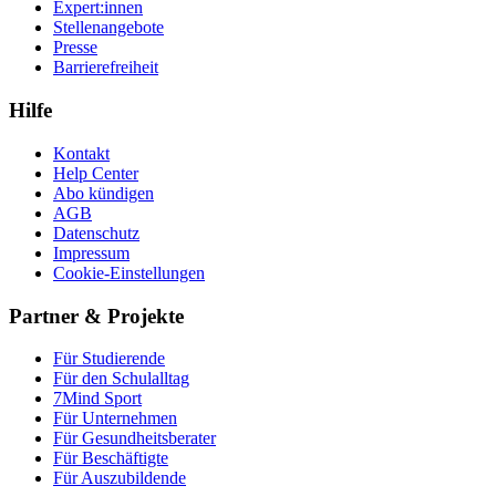
Expert:innen
Stellenangebote
Presse
Barrierefreiheit
Hilfe
Kontakt
Help Center
Abo kündigen
AGB
Datenschutz
Impressum
Cookie-Einstellungen
Partner & Projekte
Für Stu­die­rende
Für den Schulalltag
7Mind Sport
Für Unter­neh­men
Für Gesund­heits­be­ra­ter
Für Beschäftigte
Für Auszubildende