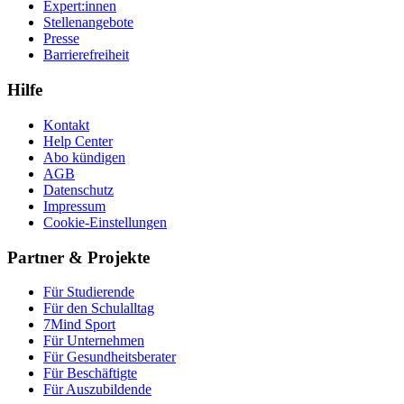
Expert:innen
Stellenangebote
Presse
Barrierefreiheit
Hilfe
Kontakt
Help Center
Abo kündigen
AGB
Datenschutz
Impressum
Cookie-Einstellungen
Partner & Projekte
Für Stu­die­rende
Für den Schulalltag
7Mind Sport
Für Unter­neh­men
Für Gesund­heits­be­ra­ter
Für Beschäftigte
Für Auszubildende