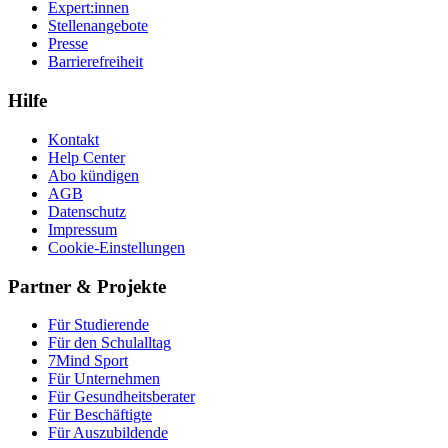
Expert:innen
Stellenangebote
Presse
Barrierefreiheit
Hilfe
Kontakt
Help Center
Abo kündigen
AGB
Datenschutz
Impressum
Cookie-Einstellungen
Partner & Projekte
Für Stu­die­rende
Für den Schulalltag
7Mind Sport
Für Unter­neh­men
Für Gesund­heits­be­ra­ter
Für Beschäftigte
Für Auszubildende