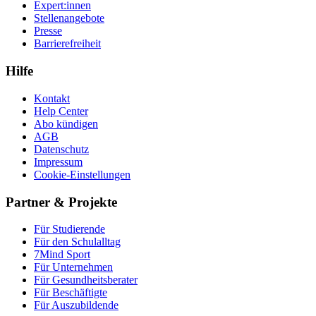
Expert:innen
Stellenangebote
Presse
Barrierefreiheit
Hilfe
Kontakt
Help Center
Abo kündigen
AGB
Datenschutz
Impressum
Cookie-Einstellungen
Partner & Projekte
Für Stu­die­rende
Für den Schulalltag
7Mind Sport
Für Unter­neh­men
Für Gesund­heits­be­ra­ter
Für Beschäftigte
Für Auszubildende