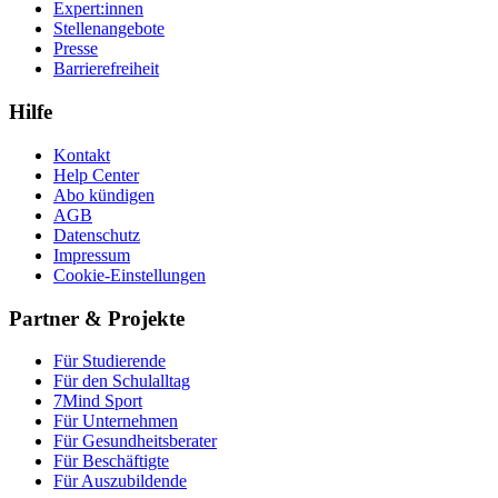
Expert:innen
Stellenangebote
Presse
Barrierefreiheit
Hilfe
Kontakt
Help Center
Abo kündigen
AGB
Datenschutz
Impressum
Cookie-Einstellungen
Partner & Projekte
Für Stu­die­rende
Für den Schulalltag
7Mind Sport
Für Unter­neh­men
Für Gesund­heits­be­ra­ter
Für Beschäftigte
Für Auszubildende