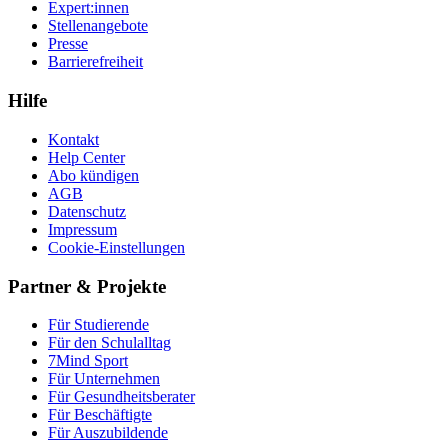
Expert:innen
Stellenangebote
Presse
Barrierefreiheit
Hilfe
Kontakt
Help Center
Abo kündigen
AGB
Datenschutz
Impressum
Cookie-Einstellungen
Partner & Projekte
Für Stu­die­rende
Für den Schulalltag
7Mind Sport
Für Unter­neh­men
Für Gesund­heits­be­ra­ter
Für Beschäftigte
Für Auszubildende