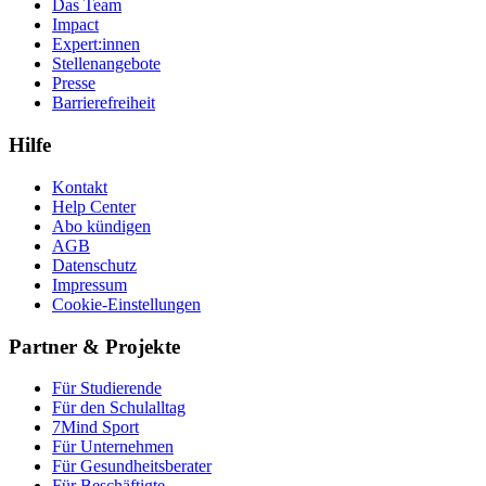
Das Team
Impact
Expert:innen
Stellenangebote
Presse
Barrierefreiheit
Hilfe
Kontakt
Help Center
Abo kündigen
AGB
Datenschutz
Impressum
Cookie-Einstellungen
Partner & Projekte
Für Stu­die­rende
Für den Schulalltag
7Mind Sport
Für Unter­neh­men
Für Gesund­heits­be­ra­ter
Für Beschäftigte