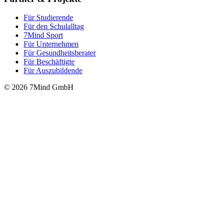
Für Stu­die­rende
Für den Schulalltag
7Mind Sport
Für Unter­neh­men
Für Gesund­heits­be­ra­ter
Für Beschäftigte
Für Auszubildende
© 2026 7Mind GmbH