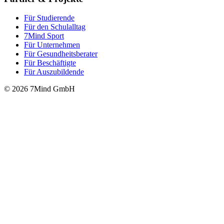
Für Stu­die­rende
Für den Schulalltag
7Mind Sport
Für Unter­neh­men
Für Gesund­heits­be­ra­ter
Für Beschäftigte
Für Auszubildende
© 2026 7Mind GmbH