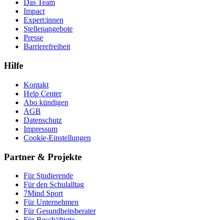
Das Team
Impact
Expert:innen
Stellenangebote
Presse
Barrierefreiheit
Hilfe
Kontakt
Help Center
Abo kündigen
AGB
Datenschutz
Impressum
Cookie-Einstellungen
Partner & Projekte
Für Stu­die­rende
Für den Schulalltag
7Mind Sport
Für Unter­neh­men
Für Gesund­heits­be­ra­ter
Für Beschäftigte