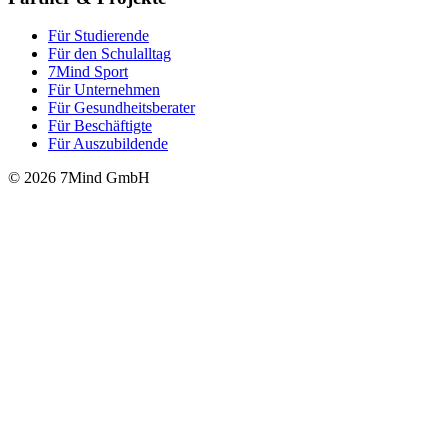
Für Stu­die­rende
Für den Schulalltag
7Mind Sport
Für Unter­neh­men
Für Gesund­heits­be­ra­ter
Für Beschäftigte
Für Auszubildende
© 2026 7Mind GmbH