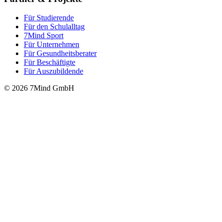
Für Stu­die­rende
Für den Schulalltag
7Mind Sport
Für Unter­neh­men
Für Gesund­heits­be­ra­ter
Für Beschäftigte
Für Auszubildende
© 2026 7Mind GmbH