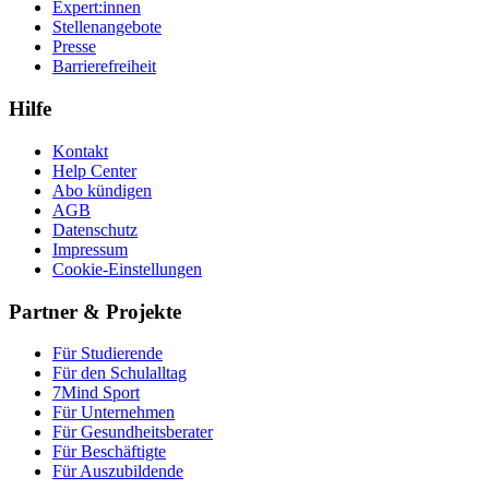
Expert:innen
Stellenangebote
Presse
Barrierefreiheit
Hilfe
Kontakt
Help Center
Abo kündigen
AGB
Datenschutz
Impressum
Cookie-Einstellungen
Partner & Projekte
Für Stu­die­rende
Für den Schulalltag
7Mind Sport
Für Unter­neh­men
Für Gesund­heits­be­ra­ter
Für Beschäftigte
Für Auszubildende