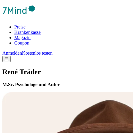
Preise
Krankenkasse
Magazin
Coupon
Anmelden
Kostenlos testen
☰
René Träder
M.Sc. Psychologe und Autor