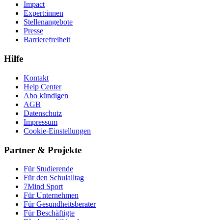
Impact
Expert:innen
Stellenangebote
Presse
Barrierefreiheit
Hilfe
Kontakt
Help Center
Abo kündigen
AGB
Datenschutz
Impressum
Cookie-Einstellungen
Partner & Projekte
Für Stu­die­rende
Für den Schulalltag
7Mind Sport
Für Unter­neh­men
Für Gesund­heits­be­ra­ter
Für Beschäftigte