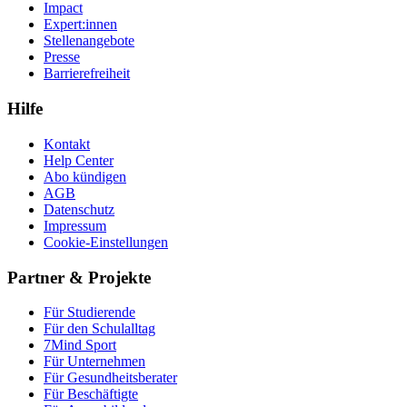
Impact
Expert:innen
Stellenangebote
Presse
Barrierefreiheit
Hilfe
Kontakt
Help Center
Abo kündigen
AGB
Datenschutz
Impressum
Cookie-Einstellungen
Partner & Projekte
Für Stu­die­rende
Für den Schulalltag
7Mind Sport
Für Unter­neh­men
Für Gesund­heits­be­ra­ter
Für Beschäftigte