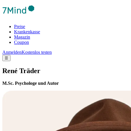
Preise
Krankenkasse
Magazin
Coupon
Anmelden
Kostenlos testen
☰
René Träder
M.Sc. Psychologe und Autor