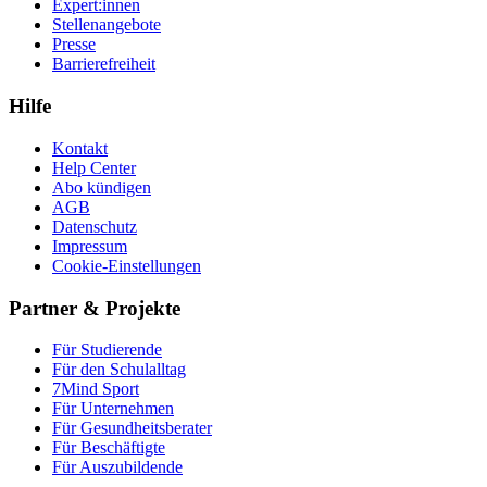
Expert:innen
Stellenangebote
Presse
Barrierefreiheit
Hilfe
Kontakt
Help Center
Abo kündigen
AGB
Datenschutz
Impressum
Cookie-Einstellungen
Partner & Projekte
Für Stu­die­rende
Für den Schulalltag
7Mind Sport
Für Unter­neh­men
Für Gesund­heits­be­ra­ter
Für Beschäftigte
Für Auszubildende