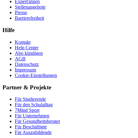
Expert:innen
Stellenangebote
Presse
Barrierefreiheit
Hilfe
Kontakt
Help Center
Abo kündigen
AGB
Datenschutz
Impressum
Cookie-Einstellungen
Partner & Projekte
Für Stu­die­rende
Für den Schulalltag
7Mind Sport
Für Unter­neh­men
Für Gesund­heits­be­ra­ter
Für Beschäftigte
Für Auszubildende