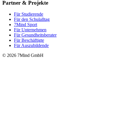
Partner & Projekte
Für Stu­die­rende
Für den Schulalltag
7Mind Sport
Für Unter­neh­men
Für Gesund­heits­be­ra­ter
Für Beschäftigte
Für Auszubildende
© 2026 7Mind GmbH