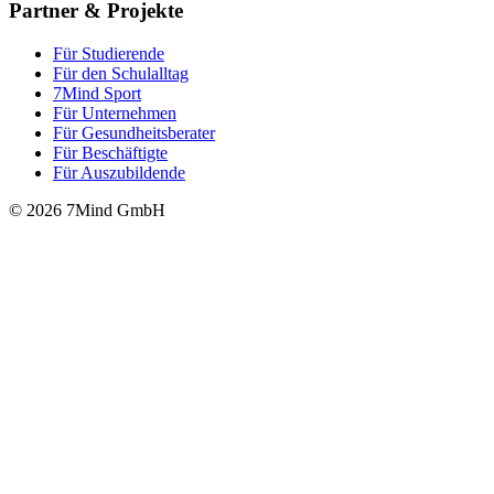
Partner & Projekte
Für Stu­die­rende
Für den Schulalltag
7Mind Sport
Für Unter­neh­men
Für Gesund­heits­be­ra­ter
Für Beschäftigte
Für Auszubildende
© 2026 7Mind GmbH