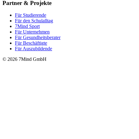
Partner & Projekte
Für Stu­die­rende
Für den Schulalltag
7Mind Sport
Für Unter­neh­men
Für Gesund­heits­be­ra­ter
Für Beschäftigte
Für Auszubildende
© 2026 7Mind GmbH