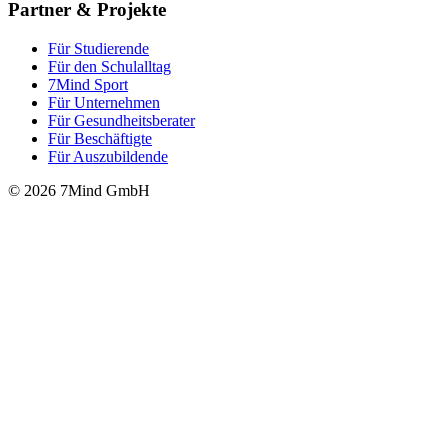
Partner & Projekte
Für Stu­die­rende
Für den Schulalltag
7Mind Sport
Für Unter­neh­men
Für Gesund­heits­be­ra­ter
Für Beschäftigte
Für Auszubildende
© 2026 7Mind GmbH