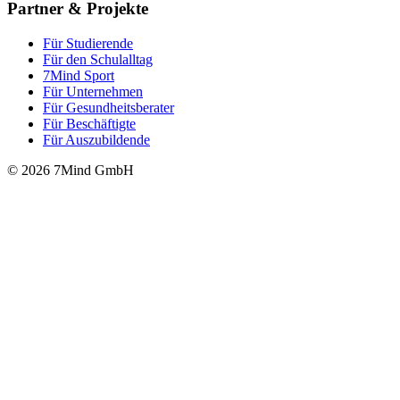
Partner & Projekte
Für Stu­die­rende
Für den Schulalltag
7Mind Sport
Für Unter­neh­men
Für Gesund­heits­be­ra­ter
Für Beschäftigte
Für Auszubildende
© 2026 7Mind GmbH