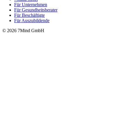
Für Unter­neh­men
Für Gesund­heits­be­ra­ter
Für Beschäftigte
Für Auszubildende
© 2026 7Mind GmbH