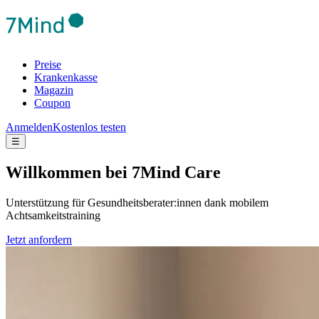
Preise
Krankenkasse
Magazin
Coupon
Anmelden
Kostenlos testen
☰
Will­kom­men bei 7Mind Care
Unterstützung für Gesundheitsberater:innen dank mobilem
Achtsamkeitstraining
Jetzt anfordern