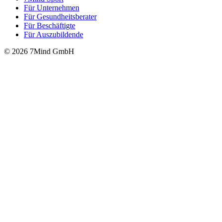
Für Unter­neh­men
Für Gesund­heits­be­ra­ter
Für Beschäftigte
Für Auszubildende
© 2026 7Mind GmbH