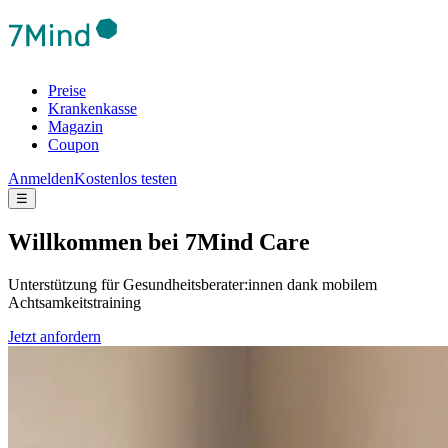
Preise
Krankenkasse
Magazin
Coupon
Anmelden
Kostenlos testen
☰
Will­kom­men bei 7Mind Care
Unterstützung für Gesundheitsberater:innen dank mobilem
Achtsamkeitstraining
Jetzt anfordern