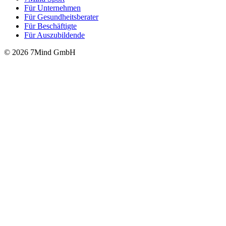
Für Unter­neh­men
Für Gesund­heits­be­ra­ter
Für Beschäftigte
Für Auszubildende
© 2026 7Mind GmbH