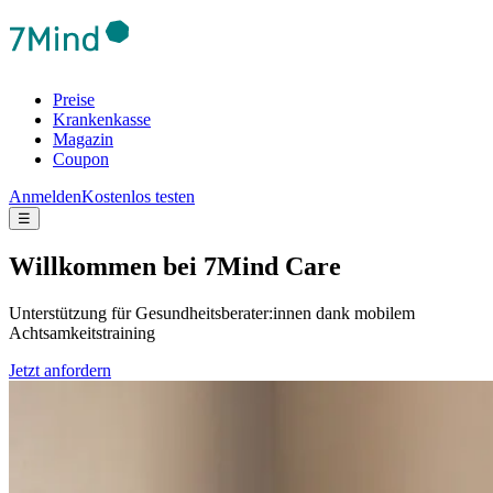
Preise
Krankenkasse
Magazin
Coupon
Anmelden
Kostenlos testen
☰
Will­kom­men bei 7Mind Care
Unterstützung für Gesundheitsberater:innen dank mobilem
Achtsamkeitstraining
Jetzt anfordern