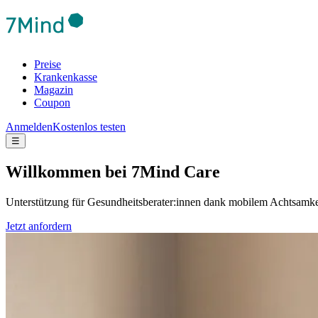
Preise
Krankenkasse
Magazin
Coupon
Anmelden
Kostenlos testen
☰
Will­kom­men bei 7Mind Care
Unterstützung für Gesundheitsberater:innen dank mobilem Achtsamkei
Jetzt anfordern