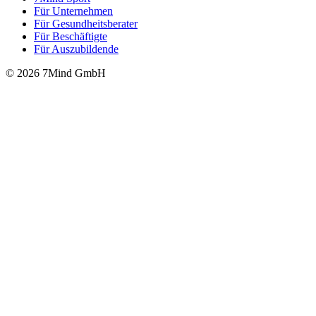
Für Unter­neh­men
Für Gesund­heits­be­ra­ter
Für Beschäftigte
Für Auszubildende
© 2026 7Mind GmbH