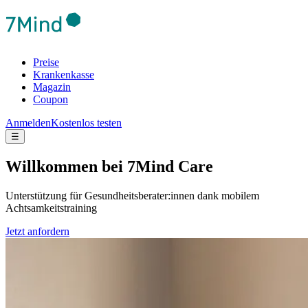
Preise
Krankenkasse
Magazin
Coupon
Anmelden
Kostenlos testen
☰
Will­kom­men bei 7Mind Care
Unterstützung für Gesundheitsberater:innen dank mobilem
Achtsamkeitstraining
Jetzt anfordern