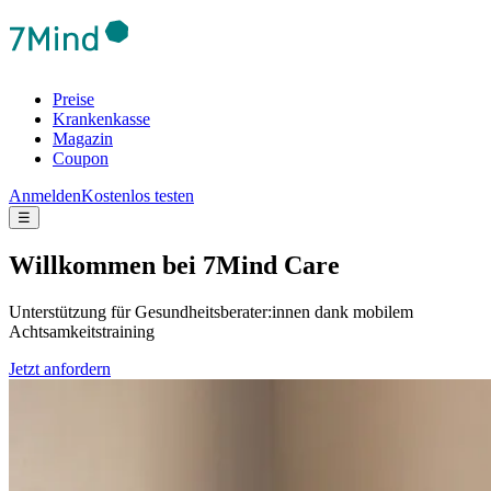
Preise
Krankenkasse
Magazin
Coupon
Anmelden
Kostenlos testen
☰
Will­kom­men bei 7Mind Care
Unterstützung für Gesundheitsberater:innen dank mobilem
Achtsamkeitstraining
Jetzt anfordern