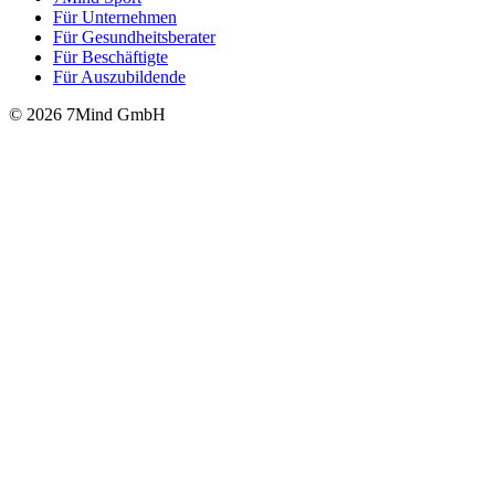
Für Unter­neh­men
Für Gesund­heits­be­ra­ter
Für Beschäftigte
Für Auszubildende
© 2026 7Mind GmbH