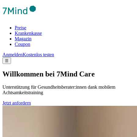
Preise
Krankenkasse
Magazin
Coupon
Anmelden
Kostenlos testen
☰
Will­kom­men bei 7Mind Care
Unterstützung für Gesundheitsberater:innen dank mobilem
Achtsamkeitstraining
Jetzt anfordern