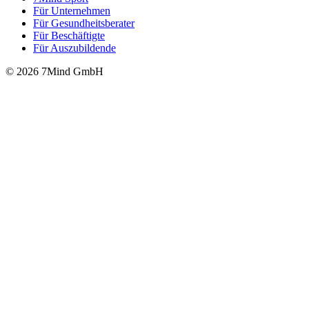
Für Unter­neh­men
Für Gesund­heits­be­ra­ter
Für Beschäftigte
Für Auszubildende
© 2026 7Mind GmbH