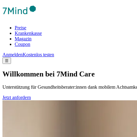
Preise
Krankenkasse
Magazin
Coupon
Anmelden
Kostenlos testen
☰
Will­kom­men bei 7Mind Care
Unterstützung für Gesundheitsberater:innen dank mobilem Achtsamkei
Jetzt anfordern