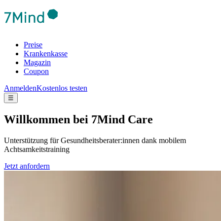
Preise
Krankenkasse
Magazin
Coupon
Anmelden
Kostenlos testen
☰
Will­kom­men bei 7Mind Care
Unterstützung für Gesundheitsberater:innen dank mobilem
Achtsamkeitstraining
Jetzt anfordern