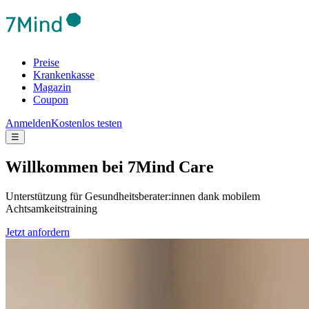
Preise
Krankenkasse
Magazin
Coupon
Anmelden
Kostenlos testen
☰
Will­kom­men bei 7Mind Care
Unterstützung für Gesundheitsberater:innen dank mobilem
Achtsamkeitstraining
Jetzt anfordern