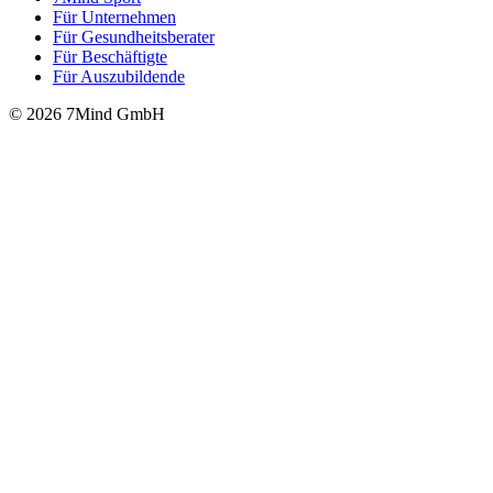
Für Unter­neh­men
Für Gesund­heits­be­ra­ter
Für Beschäftigte
Für Auszubildende
© 2026 7Mind GmbH