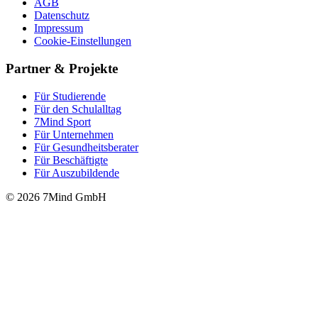
AGB
Datenschutz
Impressum
Cookie-Einstellungen
Partner & Projekte
Für Stu­die­rende
Für den Schulalltag
7Mind Sport
Für Unter­neh­men
Für Gesund­heits­be­ra­ter
Für Beschäftigte
Für Auszubildende
© 2026 7Mind GmbH