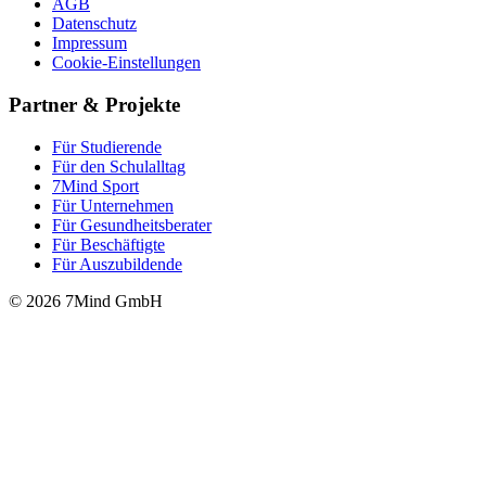
AGB
Datenschutz
Impressum
Cookie-Einstellungen
Partner & Projekte
Für Stu­die­rende
Für den Schulalltag
7Mind Sport
Für Unter­neh­men
Für Gesund­heits­be­ra­ter
Für Beschäftigte
Für Auszubildende
© 2026 7Mind GmbH