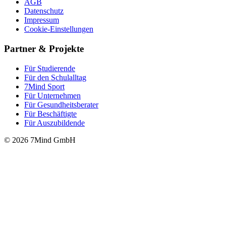
AGB
Datenschutz
Impressum
Cookie-Einstellungen
Partner & Projekte
Für Stu­die­rende
Für den Schulalltag
7Mind Sport
Für Unter­neh­men
Für Gesund­heits­be­ra­ter
Für Beschäftigte
Für Auszubildende
© 2026 7Mind GmbH